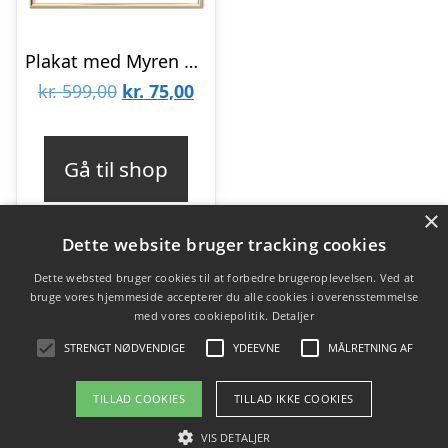
Plakat med Myren – Hvid Klassisk (50×70)
Den
Den
kr.
599,00
kr.
75,00
oprindelige
aktuelle
pris
pris
Gå til shop
var:
er:
×
kr. 599,00.
kr. 75,00.
Dette website bruger tracking cookies
Dette websted bruger cookies til at forbedre brugeroplevelsen. Ved at
bruge vores hjemmeside accepterer du alle cookies i overensstemmelse
Varekategorier
med vores cookiepolitik.
Detaljer
Produkter
STRENGT NØDVENDIGE
YDEEVNE
MÅLRETNING AF
TILLAD COOKIES
TILLAD IKKE COOKIES
Copyright 2026 - Pilanto Aps
VIS DETALJER