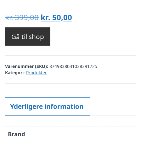
Den
Den
kr.
399,00
kr.
50,00
oprindelige
aktuelle
pris
pris
Gå til shop
var:
er:
kr. 399,00.
kr. 50,00.
Varenummer (SKU):
8749838031038391725
Kategori:
Produkter
Yderligere information
Brand